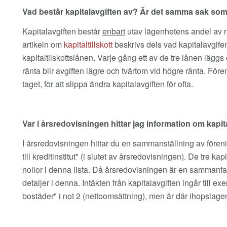
Vad består kapitalavgiften av? Är det samma sak som et
Kapitalavgiften består
enbart
utav lägenhetens andel av rän
artikeln om
kapitaltillskott
beskrivs dels vad kapitalavgifen
kapitaltilskottslånen. Varje gång ett av de tre lånen lägg
ränta blir avgiften lägre och tvärtom vid högre ränta. För
taget, för att slippa ändra kapitalavgiften för ofta.
Var i årsredovisningen hittar jag information om kapit
I årsredovisningen hittar du en sammanställning av föreni
till kreditinstitut" (i slutet av årsredovisningen). De tre kap
nollor i denna lista. Då årsredovisningen är en sammanfatt
detaljer i denna. Intäkten från kapitalavgiften ingår till e
bostäder" i not 2 (nettoomsättning), men är där ihopslage