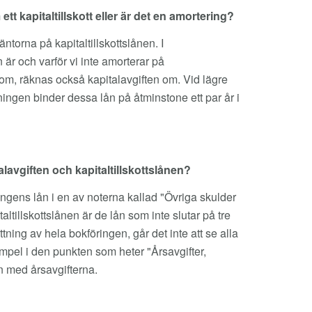
t kapitaltillskott eller är det en amortering?
torna på kapitaltillskottslånen. I
 är och varför vi inte amorterar på
s om, räknas också kapitalavgiften om. Vid lägre
eningen binder dessa lån på åtminstone ett par år i
alavgiften och kapitaltillskottslånen?
ngens lån i en av noterna kallad "Övriga skulder
italtillskottslånen är de lån som inte slutar på tre
ning av hela bokföringen, går det inte att se alla
xempel i den punkten som heter "Årsavgifter,
n med årsavgifterna.