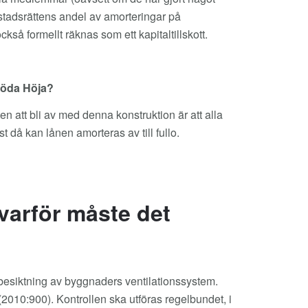
r bostadsrättens andel av amorteringar på
kså formellt räknas som ett kapitaltillskott.
 Röda Höja?
ten att bli av med denna konstruktion är att alla
 då kan lånen amorteras av till fullo.
varför måste det
r besiktning av byggnaders ventilationssystem.
(2010:900). Kontrollen ska utföras regelbundet, i