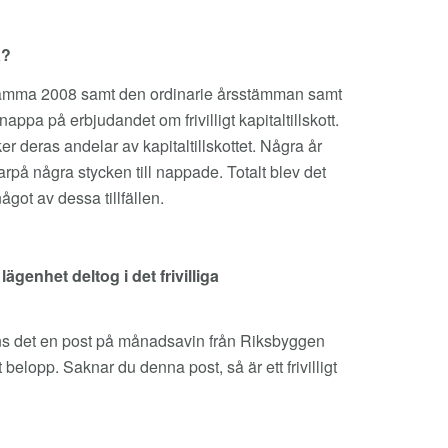
a?
tra stämma 2008 samt den ordinarie årsstämman samt
pa på erbjudandet om frivilligt kapitaltillskott.
 deras andelar av kapitaltillskottet. Några år
rpå några stycken till nappade. Totalt blev det
något av dessa tillfällen.
ägenhet deltog i det frivilliga
t finns det en post på månadsavin från Riksbyggen
t belopp. Saknar du denna post, så är ett frivilligt