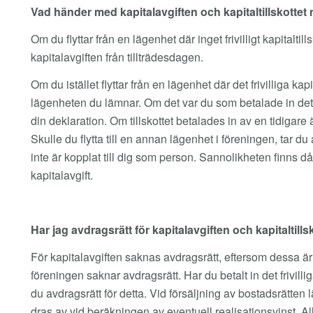
Vad händer med kapitalavgiften och kapitaltillskottet n
Om du flyttar från en lägenhet där inget frivilligt kapitaltil
kapitalavgiften från tillträdesdagen.
Om du istället flyttar från en lägenhet där det frivilliga kapit
lägenheten du lämnar. Om det var du som betalade in det, 
din deklaration. Om tillskottet betalades in av en tidigare ä
Skulle du flytta till en annan lägenhet i föreningen, tar du 
inte är kopplat till dig som person. Sannolikheten finns då a
kapitalavgift.
Har jag avdragsrätt för kapitalavgiften och kapitaltills
För kapitalavgiften saknas avdragsrätt, eftersom dessa ä
föreningen saknar avdragsrätt. Har du betalt in det frivilliga
du avdragsrätt för detta. Vid försäljning av bostadsrätten lä
dras av vid beräkningen av eventuell realisationsvinst. 