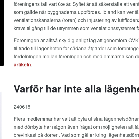
föreningens fall vart 6:e år. Syftet är att säkerställa att v
som gällde när byggnaderna uppfördes. Ibland kan ventil
ventilationskanalerna (rören) och injustering av luftflöden
krävs tillgång till de utrymmen som ventilationssystemet fö
Föreningen är alltså skyldig enligt lag att genomföra OV
tillträde till lägenheten för sådana åtgärder som föreninge
fördelningen mellan föreningen och medlemmarna kan d
artikeln
.
Varför har inte alla lägen
240618
Flera medlemmar har valt att byta ut sina lägenhetsdörrar 
med dörrbyte har någon även frågat om möjligheten att få 
brevinkast på dörren. Vad som gäller kring lägenhetsdörr