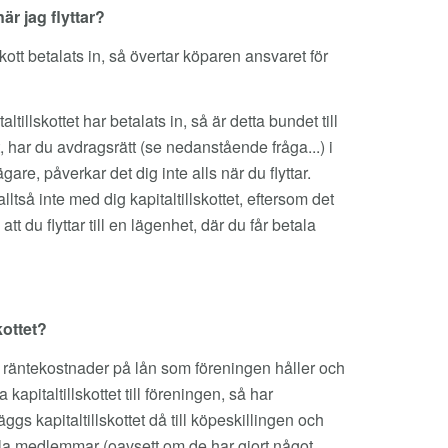
är jag flyttar?
lskott betalats in, så övertar köparen ansvaret för
altillskottet har betalats in, så är detta bundet till
har du avdragsrätt (se nedanstående fråga...) i
gare, påverkar det dig inte alls när du flyttar.
alltså inte med dig kapitaltillskottet, eftersom det
tt du flyttar till en lägenhet, där du får betala
kottet?
r räntekostnader på lån som föreningen håller och
 kapitaltillskottet till föreningen, så har
ggs kapitaltillskottet då till köpeskillingen och
Alla medlemmar (oavsett om de har gjort något