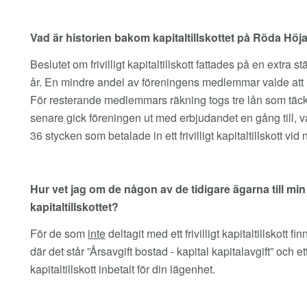
Vad är historien bakom kapitaltillskottet på Röda Höj
Beslutet om frivilligt kapitaltillskott fattades på en ex
år. En mindre andel av föreningens medlemmar valde att nap
För resterande medlemmars räkning togs tre lån som täcker
senare gick föreningen ut med erbjudandet en gång till, va
36 stycken som betalade in ett frivilligt kapitaltillskott vid 
Hur vet jag om de någon av de tidigare ägarna till min l
kapitaltillskottet?
För de som
inte
deltagit med ett frivilligt kapitaltillskot
där det står ”Årsavgift bostad - kapital kapitalavgift” och et
kapitaltillskott inbetalt för din lägenhet.