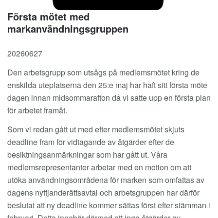
Första mötet med
markanvändningsgruppen
20260627
Den arbetsgrupp som utsågs på medlemsmötet kring de
enskilda uteplatserna den 25:e maj har haft sitt första möte
dagen innan midsommarafton då vi satte upp en första plan
för arbetet framåt.
Som vi redan gått ut med efter medlemsmötet skjuts
deadline fram för vidtagande av åtgärder efter de
besiktningsanmärkningar som har gått ut. Våra
medlemsrepresentanter arbetar med en motion om att
utöka användningsområdena för marken som omfattas av
dagens nyttjanderättsavtal och arbetsgruppen har därför
beslutat att ny deadline kommer sättas först efter stämman i
februari. Detta innebär därmed att inga åtgärder av