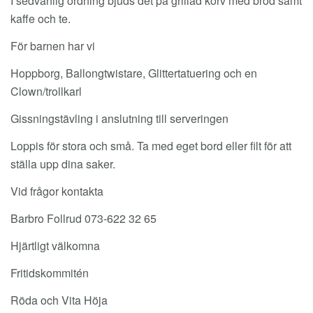
I sedvanlig ordning bjuds det på grillad korv med bröd samt
kaffe och te.
För barnen har vi
Hoppborg, Ballongtwistare, Glittertatuering och en
Clown/trollkarl
Gissningstävling i anslutning till serveringen
Loppis för stora och små. Ta med eget bord eller filt för att
ställa upp dina saker.
Vid frågor kontakta
Barbro Follrud 073-622 32 65
Hjärtligt välkomna
Fritidskommitén
Röda och Vita Höja