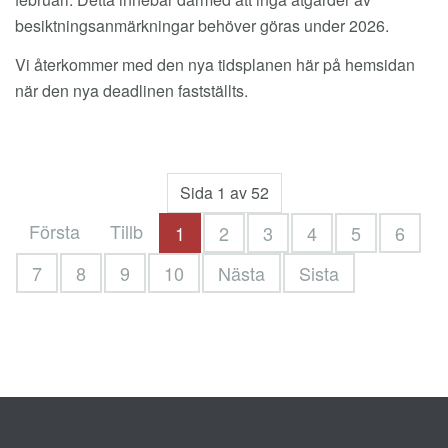
besiktningsanmärkningar behöver göras under 2026.
Vi återkommer med den nya tidsplanen här på hemsidan
när den nya deadlinen fastställts.
Sida 1 av 52
Första
Tillb
1
2
3
4
5
6
7
8
9
10
Nästa
Sista