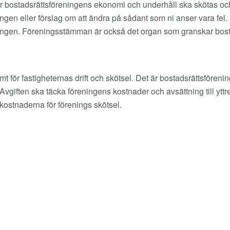
ostadsrättsföreningens ekonomi och underhåll ska skötas och
gen eller förslag om att ändra på sådant som ni anser vara fel. 
tningen. Föreningsstämman är också det organ som granskar bos
 för fastigheternas drift och skötsel. Det är bostadsrättsföre
vgiften ska täcka föreningens kostnader och avsättning till yttre
 kostnaderna för förenings skötsel.