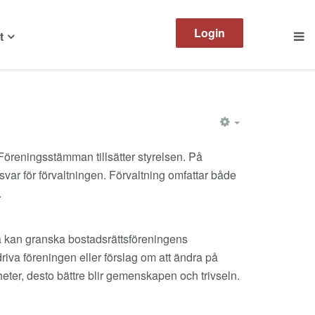
Login
t
EMPTY
öreningsstämman tillsätter styrelsen. På
ar för förvaltningen. Förvaltning omfattar både
.
a kan granska bostadsrättsföreningens
va föreningen eller förslag om att ändra på
ter, desto bättre blir gemenskapen och trivseln.