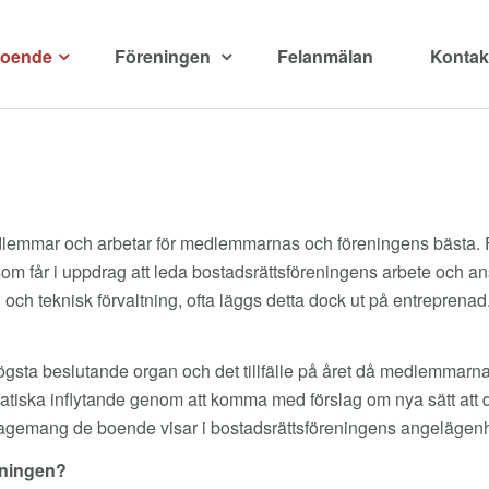
boende
Föreningen
Felanmälan
Kontak
dlemmar och arbetar för medlemmarnas och föreningens bästa. F
får i uppdrag att leda bostadsrättsföreningens arbete och ansv
och teknisk förvaltning, ofta läggs detta dock ut på entreprenad
gsta beslutande organ och det tillfälle på året då medlemmarn
iska inflytande genom att komma med förslag om nya sätt att dri
gagemang de boende visar i bostadsrättsföreningens angelägenhe
eningen?