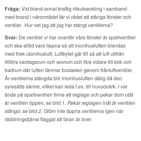
Fråga:
Vid bland annat kraftig rökutveckling i samband
med brand i närområdet får vi rådet att stänga fönster och
ventiler. Hur vet jag att jag har stängt ventilerna?
Svar:
De ventiler vi har ovanför våra fönster är spaltventiler
och ska alltid vara öppna så att inomhusluften blandas
med frisk utomhusluft. Luftbytet går till så att luft utifrån
tillförs vardagsrum och sovrum och förs vidare till kök och
badrum där luften lämnar bostaden genom frånluftventiler.
Är ventilerna stängda blir inomhusluften dålig då den
syresätts sämre, vilket kan leda t.ex. till huvudvärk. I var
ände på spaltventilen finns ett reglage och pekar dom utåt
är ventilen öppen, se bild 1.
Pekar reglagen inåt är ventilen
stängd, se bild 2.
Glöm inte öppna ventilerna igen när
räddningstjänst flaggat att faran är över.